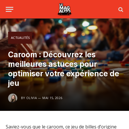
ACTUALITÉS
Caroom : Découvrez les
meilleures astuces pour
optimiser votre expérience de
jeu
BY
OLIVIA
MAI 15, 2026
Saviez-vous que le caroom, ce jeu de billes d’origine